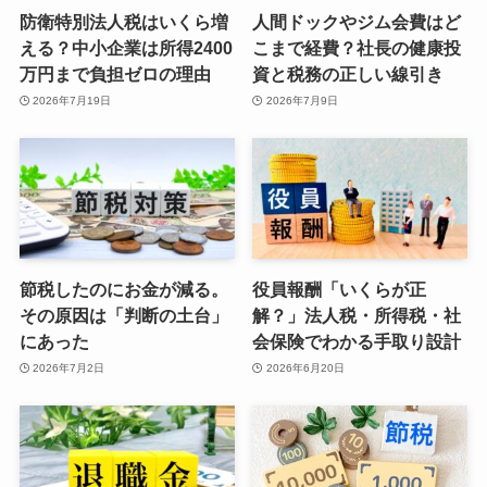
防衛特別法人税はいくら増
人間ドックやジム会費はど
える？中小企業は所得2400
こまで経費？社長の健康投
万円まで負担ゼロの理由
資と税務の正しい線引き
2026年7月19日
2026年7月9日
節税したのにお金が減る。
役員報酬「いくらが正
その原因は「判断の土台」
解？」法人税・所得税・社
にあった
会保険でわかる手取り設計
2026年7月2日
2026年6月20日