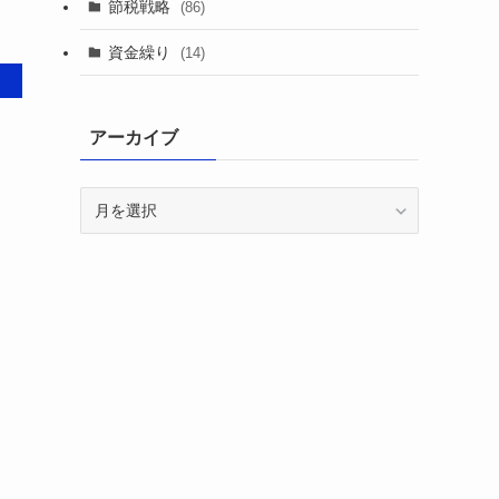
節税戦略
(86)
資金繰り
(14)
アーカイブ
ア
ー
カ
イ
ブ