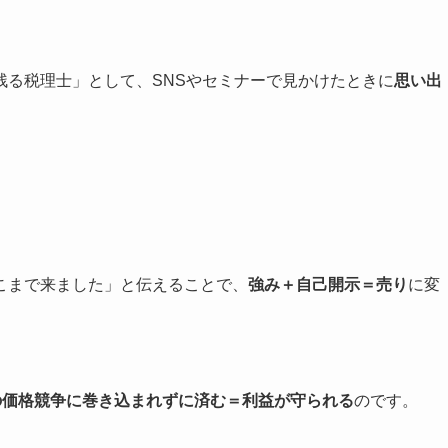
残る税理士」として、SNSやセミナーで見かけたときに
思い出
。
こまで来ました」と伝えることで、
強み＋自己開示＝売り
に変
の価格競争に巻き込まれずに済む＝利益が守られる
のです。