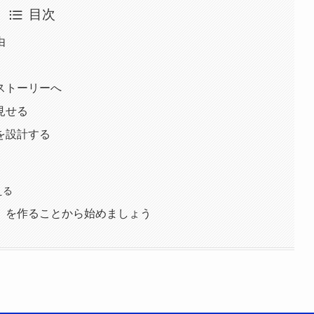
目次
由
ストーリーへ
見せる
を設計する
える
」を作ることから始めましょう