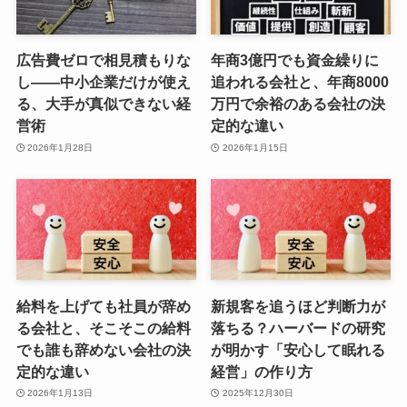
広告費ゼロで相見積もりな
年商3億円でも資金繰りに
し——中小企業だけが使え
追われる会社と、年商8000
る、大手が真似できない経
万円で余裕のある会社の決
営術
定的な違い
2026年1月28日
2026年1月15日
給料を上げても社員が辞め
新規客を追うほど判断力が
る会社と、そこそこの給料
落ちる？ハーバードの研究
でも誰も辞めない会社の決
が明かす「安心して眠れる
定的な違い
経営」の作り方
2026年1月13日
2025年12月30日