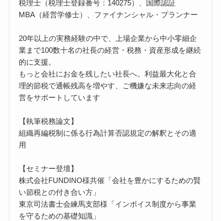
税理士（税理士登録番号：140275）、国際認証
MBA（経営学修士）、ファイナンシャル・プランナー
20年以上の実務経験の中で、上場企業から中小零細企
業まで100数十名の社長の経営・税務・資産形成を継続
的に支援。
もっと会社にお金を残したい社長へ。利益最大化と合
理的節税で通帳残高を増やす、ご機嫌な未来志向の経
営をサポートしています
【執筆税務論文】
組織再編税制に係る行為計算否認規定の解釈とその適
用
【セミナー登壇】
株式会社FUNDINO様共催「会社を豊かにするための賢
い節税との付き合い方」
東京司法書士会練馬支部様「インボイス制度から事業
を守るための基礎知識」