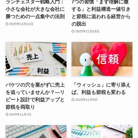
ランチェスター戦略入門：
7つの習慣「まず理解に徹
小さな会社が大きな会社に
する」と利益構造ー値引き
勝つための一点集中の法則
と節税に追われる経営から
の脱出
2025年12月11日
2025年11月18日
バケツの穴を塞がずに売上
「ウィッシュ」に寄り添え
を追っていませんか？―リ
ば、利益も節税も変わる
ピート設計で利益アップと
2025年11月6日
節税を両取り
2025年11月7日