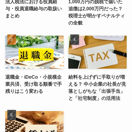
法人税法における役員給
1,000万円の脱税で届いた
与・役員退職給与の取扱い
追徴は2,000万円だった？
まとめ
税理士が明かすペナルティ
の全貌
退職金・iDeCo・小規模企
給料を上げずに手取りが増
業共済、受け取る順番で手
える？ 中小企業の社長が見
残りはこう変わる
落としがちな「出張手当」
と「社宅制度」の活用法