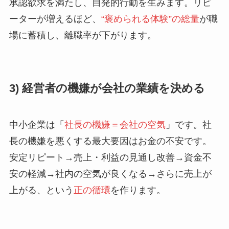
承認欲求を満たし、自発的行動を生みます。リピ
ーターが増えるほど、
“褒められる体験”の総量
が職
場に蓄積し、離職率が下がります。
3) 経営者の機嫌が会社の業績を決める
中小企業は「
社長の機嫌＝会社の空気
」です。社
長の機嫌を悪くする最大要因はお金の不安です。
安定リピート→売上・利益の見通し改善→資金不
安の軽減→社内の空気が良くなる→さらに売上が
上がる、という
正の循環
を作ります。