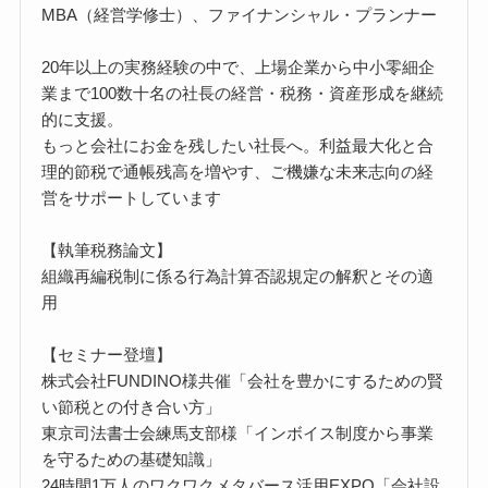
MBA（経営学修士）、ファイナンシャル・プランナー
20年以上の実務経験の中で、上場企業から中小零細企
業まで100数十名の社長の経営・税務・資産形成を継続
的に支援。
もっと会社にお金を残したい社長へ。利益最大化と合
理的節税で通帳残高を増やす、ご機嫌な未来志向の経
営をサポートしています
【執筆税務論文】
組織再編税制に係る行為計算否認規定の解釈とその適
用
【セミナー登壇】
株式会社FUNDINO様共催「会社を豊かにするための賢
い節税との付き合い方」
東京司法書士会練馬支部様「インボイス制度から事業
を守るための基礎知識」
24時間1万人のワクワクメタバース活用EXPO「会社設